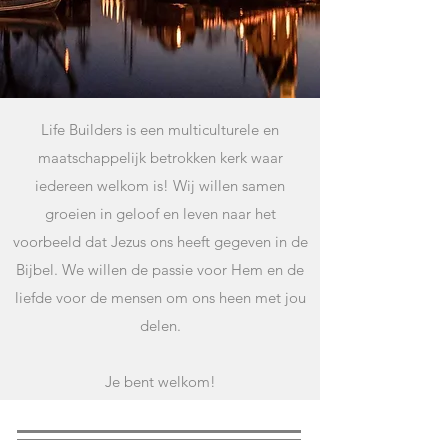
Life Builders is een multiculturele en
maatschappelijk betrokken kerk waar
iedereen welkom is! Wij willen samen
groeien in geloof en leven naar het
voorbeeld dat Jezus ons heeft gegeven in de
Bijbel. We willen de passie voor Hem en de
liefde voor de mensen om ons heen met jou
delen.
Je bent welkom!